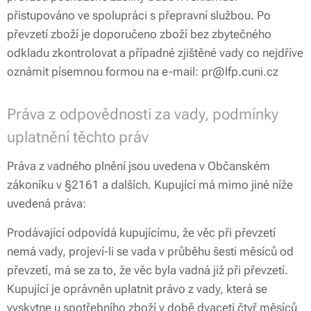
přistupováno ve spolupráci s přepravní službou. Po
převzetí zboží je doporučeno zboží bez zbytečného
odkladu zkontrolovat a případné zjištěné vady co nejdříve
oznámit písemnou formou na e-mail: pr@lfp.cuni.cz
Práva z odpovědnosti za vady, podmínky
uplatnění těchto práv
Práva z vadného plnění jsou uvedena v Občanském
zákoníku v §2161 a dalších. Kupující má mimo jiné níže
uvedená práva:
Prodávající odpovídá kupujícímu, že věc při převzetí
nemá vady, projeví-li se vada v průběhu šesti měsíců od
převzetí, má se za to, že věc byla vadná již při převzetí.
Kupující je oprávněn uplatnit právo z vady, která se
vyskytne u spotřebního zboží v době dvaceti čtyř měsíců